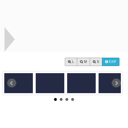
L
M
S
EXIF