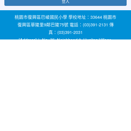
登入
桃園市復興區巴崚國民小學 學校地址：33644 桃園市
復興區華陵里9鄰巴陵75號 電話：(03)391-2131 傳
真：(03)391-2031
[Address]： No. 75, Neighhood 9, Hualing Village,
Fuxing Dist, Taoyuan City 33644, Taiwan [Phone]：
+886-3-3912131
教育部防治反霸凌諮詢反映專線 1953 桃園市反霸凌
及防治校園性別事件專線 0800-775-889 輔導室線上
諮詢信箱：ypfw062319@yahoo.com.tw