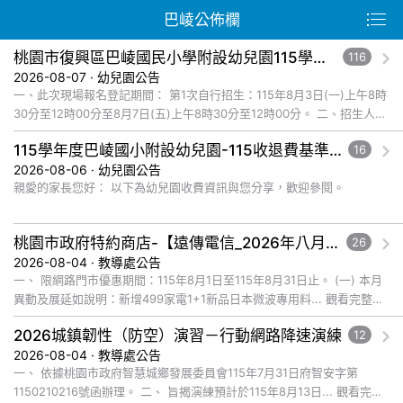
巴崚公佈欄
桃園市復興區巴崚國民小學附設幼兒園115學年度第1次自行招生新生錄取名單公告
116
2026-08-07 · 幼兒園公告
一、此次現場報名登記期間： 第1次自行招生：115年8月3日(一)上午8時
30分至12時00分至8月7日(五)上午8時30分至12時00分。 二、招生人
數： 錄取新生名... 觀看完整文章
115學年度巴崚國小附設幼兒園-115收退費基準及減免收費規定公告
16
2026-08-06 · 幼兒園公告
親愛的家長您好： 以下為幼兒園收費資訊與您分享，歡迎參閱。
桃園市政府特約商店-【遠傳電信_2026年八月爸企獻禮優惠活動】福利資訊
26
2026-08-04 · 教導處公告
一、 限網路門市優惠期間：115年8月1日至115年8月31日止。 (一) 本月
異動及展延如說明：新增499家電1+1新品日本微波專用料... 觀看完整文
章
2026城鎮韌性（防空）演習－行動網路降速演練
12
2026-08-04 · 教導處公告
一、 依據桃園市政府智慧城鄉發展委員會115年7月31日府智安字第
1150210216號函辦理。 二、 旨揭演練預計於115年8月13日... 觀看完整