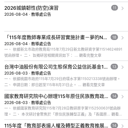
文章
2026城鎮韌性(防空)演習
11
2026-08-04 · 教導處公告
「115年度教師專業成長研習實施計畫－夢的N次方素養工作坊新北場」計畫
18
2026-08-04 · 教導處公告
一、 依據新北市政府教育局115年7月29日新北教研資字第11514624891
號函辦理。 二、 旨揭研習相關資訊如下： ... 觀看完整文章
台灣中油股份有限公司生態保育公益信託基金116年度補助計畫徵件須知
13
2026-08-03 · 教導處公告
一、 依據桃園市政府115年7月29日府環水字第1150213338號函辦理。
二、 申請日期：即日起至115年8月31日止。 ... 觀看完整文章
國家教育研究院中心辦理115年原住民族教育政策研討會「原住民族教育國際趨勢與發展」
14
2026-08-03 · 教導處公告
一、 依據國家教育研究院115年7月28日教研原字第1152500631號函辦
理。 二、 本次研討會聚焦於「原住民族轉型正義」及「各國原... 觀看完
整文章
115年度「教育部表揚人權及轉型正義教育推展貢獻獎」實施計畫
14