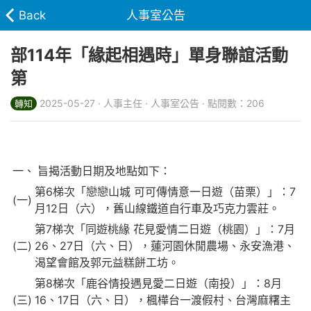
Back
人事室公告
部114年「緣起相遇時」單身聯誼活動
第
2025-05-27 · 人事主任 · 人事室公告 · 點閱數：206
轉知
一、
旨揭活動日期及地點如下：
第6梯次「戀戀山城 可可傳情意一日遊（苗栗）」：7
(一)
月12日（六），舊山線鐵道自行車及巧克力雲莊。
第7梯次「同遊桃緣 花見愛情二日遊（桃園）」：7月
(二)
26、27日（六、日），蓮河園休閒農場、永安漁港、
渴望會館及郭元益糕餅工坊。
第8梯次「鹿谷情投遇見愛二日遊（南投）」：8月
(三)
16、17日（六、日），楓樺台一渡假村、台灣麻糬主