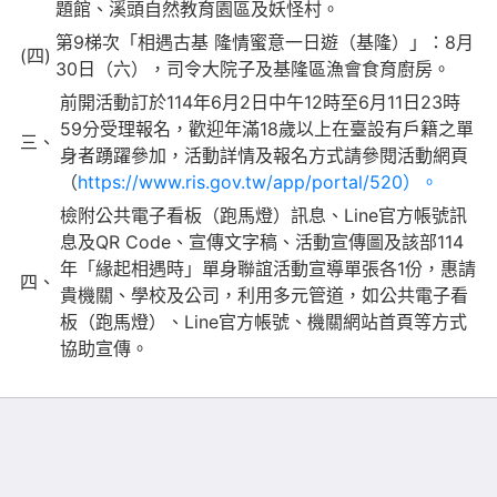
題館、溪頭自然教育園區及妖怪村。
第9梯次「相遇古基 隆情蜜意一日遊（基隆）」：8月
(四)
30日（六），司令大院子及基隆區漁會食育廚房。
前開活動訂於114年6月2日中午12時至6月11日23時
59分受理報名，歡迎年滿18歲以上在臺設有戶籍之單
三、
身者踴躍參加，活動詳情及報名方式請參閱活動網頁
（
https://www.ris.gov.tw/app/portal/520）。
檢附公共電子看板（跑馬燈）訊息、Line官方帳號訊
息及QR Code、宣傳文字稿、活動宣傳圖及該部114
年「緣起相遇時」單身聯誼活動宣導單張各1份，惠請
四、
貴機關、學校及公司，利用多元管道，如公共電子看
板（跑馬燈）、Line官方帳號、機關網站首頁等方式
協助宣傳。