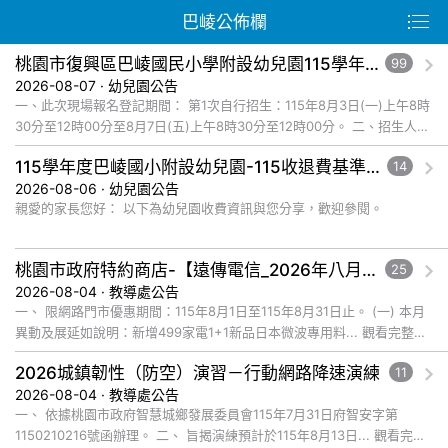
巴崚公佈欄
桃園市復興區巴崚國民小學附設幼兒園115學年度第1次自行招生新生錄取名單公告
99
2026-08-07 · 幼兒園公告
一、此次現場報名登記期間： 第1次自行招生：115年8月3日(一)上午8時
30分至12時00分至8月7日(五)上午8時30分至12時00分。 二、招生人
數： 錄取新生名... 觀看完整文章
115學年度巴崚國小附設幼兒園-115收退費基準及減免收費規定公告
14
2026-08-06 · 幼兒園公告
親愛的家長您好： 以下為幼兒園收費資訊與您分享，歡迎參閱。
桃園市政府特約商店-【遠傳電信_2026年八月爸企獻禮優惠活動】福利資訊
25
2026-08-04 · 教導處公告
一、 限網路門市優惠期間：115年8月1日至115年8月31日止。 (一) 本月
異動及展延如說明：新增499家電1+1新品日本微波專用料... 觀看完整文
章
2026城鎮韌性（防空）演習－行動網路降速演練
11
2026-08-04 · 教導處公告
一、 依據桃園市政府智慧城鄉發展委員會115年7月31日府智安字第
1150210216號函辦理。 二、 旨揭演練預計於115年8月13日... 觀看完整