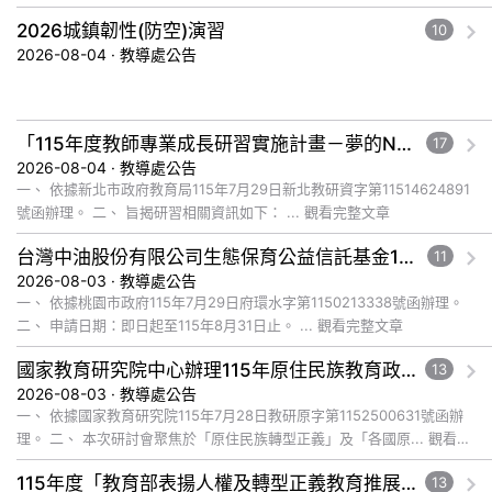
文章
2026城鎮韌性(防空)演習
10
2026-08-04 · 教導處公告
「115年度教師專業成長研習實施計畫－夢的N次方素養工作坊新北場」計畫
17
2026-08-04 · 教導處公告
一、 依據新北市政府教育局115年7月29日新北教研資字第11514624891
號函辦理。 二、 旨揭研習相關資訊如下： ... 觀看完整文章
台灣中油股份有限公司生態保育公益信託基金116年度補助計畫徵件須知
11
2026-08-03 · 教導處公告
一、 依據桃園市政府115年7月29日府環水字第1150213338號函辦理。
二、 申請日期：即日起至115年8月31日止。 ... 觀看完整文章
國家教育研究院中心辦理115年原住民族教育政策研討會「原住民族教育國際趨勢與發展」
13
2026-08-03 · 教導處公告
一、 依據國家教育研究院115年7月28日教研原字第1152500631號函辦
理。 二、 本次研討會聚焦於「原住民族轉型正義」及「各國原... 觀看完
整文章
115年度「教育部表揚人權及轉型正義教育推展貢獻獎」實施計畫
13