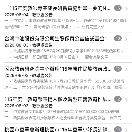
「115年度教師專業成長研習實施計畫－夢的N次方素養工作坊新北場」計畫
15
2026-08-04 · 教導處公告
一、 依據新北市政府教育局115年7月29日新北教研資字第11514624891
號函辦理。 二、 旨揭研習相關資訊如下： ... 觀看完整文章
台灣中油股份有限公司生態保育公益信託基金116年度補助計畫徵件須知
10
2026-08-03 · 教導處公告
一、 依據桃園市政府115年7月29日府環水字第1150213338號函辦理。
二、 申請日期：即日起至115年8月31日止。 ... 觀看完整文章
國家教育研究院中心辦理115年原住民族教育政策研討會「原住民族教育國際趨勢與發展」
12
2026-08-03 · 教導處公告
一、 依據國家教育研究院115年7月28日教研原字第1152500631號函辦
理。 二、 本次研討會聚焦於「原住民族轉型正義」及「各國原... 觀看完
整文章
115年度「教育部表揚人權及轉型正義教育推展貢獻獎」實施計畫
12
2026-08-03 · 教導處公告
一、 依據教育部115年7月27日臺教學(二)字第1152802753號函辦理。
二、 為獎勵及表揚對推展學校人權及轉型正義教育具有顯著... 觀看完整
文章
桃園市童軍會辦理桃園市115年童軍小隊長訓練營活動
14