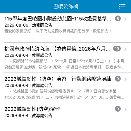
巴崚公佈欄
115學年度巴崚國小附設幼兒園-115收退費基準及減免收費規定公告
8
2026-08-06 · 幼兒園公告
親愛的家長您好： 以下為幼兒園收費資訊與您分享，歡迎參閱。
桃園市政府特約商店-【遠傳電信_2026年八月爸企獻禮優惠活動】福利資訊
19
2026-08-04 · 教導處公告
一、 限網路門市優惠期間：115年8月1日至115年8月31日止。 (一) 本月
異動及展延如說明：新增499家電1+1新品日本微波專用料... 觀看完整文
章
2026城鎮韌性（防空）演習－行動網路降速演練
9
2026-08-04 · 教導處公告
一、 依據桃園市政府智慧城鄉發展委員會115年7月31日府智安字第
1150210216號函辦理。 二、 旨揭演練預計於115年8月13日... 觀看完整
文章
2026城鎮韌性(防空)演習
9
2026-08-04 · 教導處公告