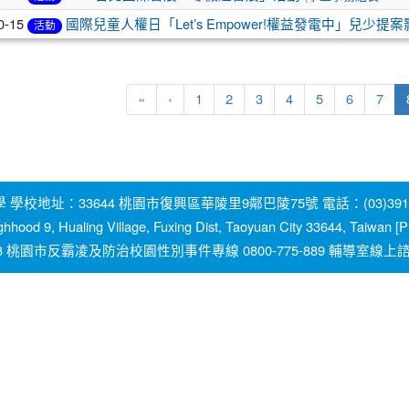
0-15
國際兒童人權日「Let’s Empower!權益發電中」兒少提
活動
«
‹
1
2
3
4
5
6
7
地址：33644 桃園市復興區華陵里9鄰巴陵75號 電話：(03)391-2131
ghhood 9, Hualing Village, Fuxing Dist, Taoyuan City 33644, Taiwan
園市反霸凌及防治校園性別事件專線 0800-775-889 輔導室線上諮詢信箱：y