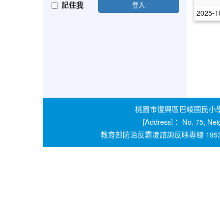
記住我
登入
2025-1
桃園市復興區巴崚國民小學 學校
[Address]： No. 75, Nei
教育部防治反霸凌諮詢反映專線 1953 桃