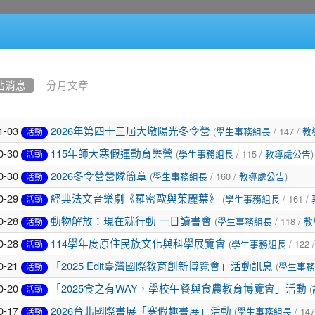
站消息
分月文章
1-03
(
/ 147 /
2026年第四十三屆大墩陽光冬令營
學生事務組長
教
活動
0-30
(
/ 115 /
)
115年師大寒假運動育樂營
學生事務組長
教導處公告
活動
0-30
(
/ 160 /
)
2026冬令營營隊簡章
學生事務組長
教導處公告
活動
0-29
(
/ 161 /
經典法文音樂劇《羅密歐與茱麗葉》
學生事務組長
活動
0-28
(
/ 118 /
動物解放：現在就行動 一日讀書會
學生事務組長
教
活動
0-28
(
/ 122 
114學年度原住民族文化與科學展覽會
學生事務組長
活動
0-21
(
「2025 Edit臺灣國際教育創新博覽會」活動訊息
學生事務
活動
0-20
(
「2025食之有WAY，學校午餐與食農教育博覽會」活動
活動
0-17
(
/ 147
2026台北國際書展「寒假趣書展」活動
學生事務組長
活動