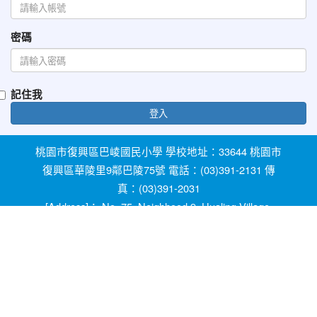
密碼
記住我
登入
桃園市復興區巴崚國民小學 學校地址：33644 桃園市
復興區華陵里9鄰巴陵75號 電話：(03)391-2131 傳
真：(03)391-2031
[Address]： No. 75, Neighhood 9, Hualing Village,
Fuxing Dist, Taoyuan City 33644, Taiwan [Phone]：
+886-3-3912131
教育部防治反霸凌諮詢反映專線 1953 桃園市反霸凌
及防治校園性別事件專線 0800-775-889 輔導室線上
諮詢信箱：ypfw062319@yahoo.com.tw