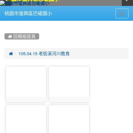
Toggl
桃園市復興區巴崚國小
navig
:::
 回模組首頁

105.04.15 老街溪河川教育
photo-
photo-
836
837
photo:836
photo:837
photo-
photo-
838
839