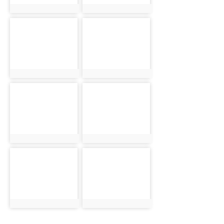
photo:838
photo:839
photo-
photo-
840
841
photo:840
photo:841
photo-
photo-
842
843
photo:842
photo:843
photo-
photo-
844
845
photo:844
photo:845