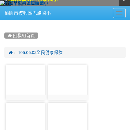
Toggl
桃園市復興區巴崚國小
navig
:::
 回模組首頁

105.05.02全民健康保險
photo-
photo-
888
889
photo:888
photo:889
photo-
photo-
890
891