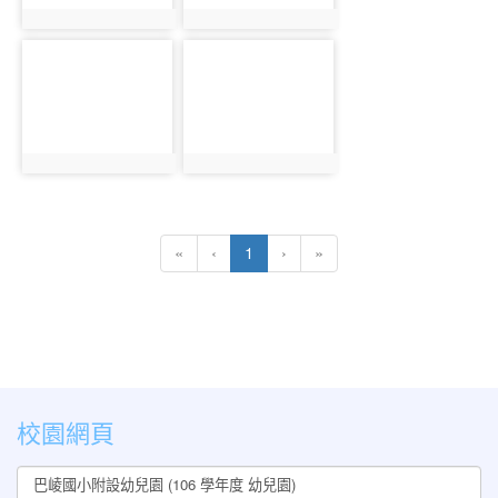
photo:890
photo:891
photo-
photo-
892
893
photo:892
photo:893
(current)
«
‹
1
›
»
:::
校園網頁