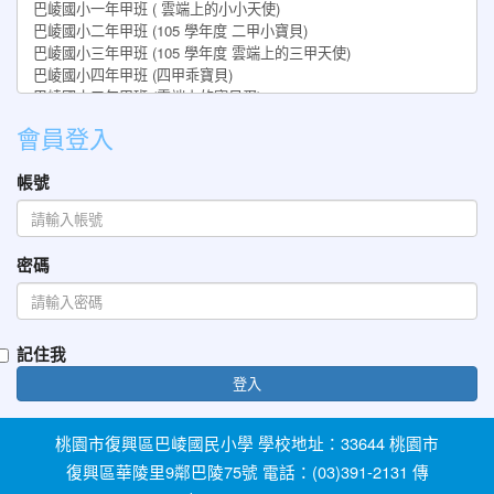
會員登入
帳號
密碼
記住我
登入
桃園市復興區巴崚國民小學 學校地址：33644 桃園市
復興區華陵里9鄰巴陵75號 電話：(03)391-2131 傳