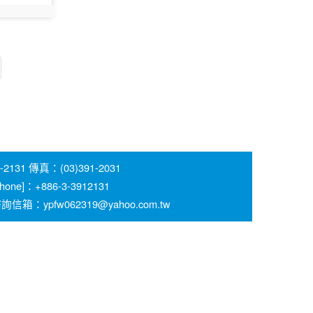
3
 傳真：(03)391-2031
 [Phone]：+886-3-3912131
pfw062319@yahoo.com.tw