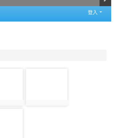
登入
photo-
909
8
photo:909