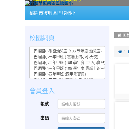
:::
桃園市復興區巴崚國小
:::
:::
校園網頁
 回

photo-
905
會員登入
photo:
帳號
photo-
910
密碼