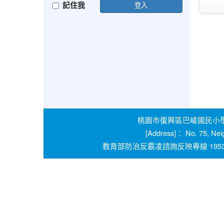
記住我
登入
photo:
桃園市復興區巴崚國民小學 學校
[Address]： No. 75, Nei
教育部防治反霸凌諮詢反映專線 1953 桃