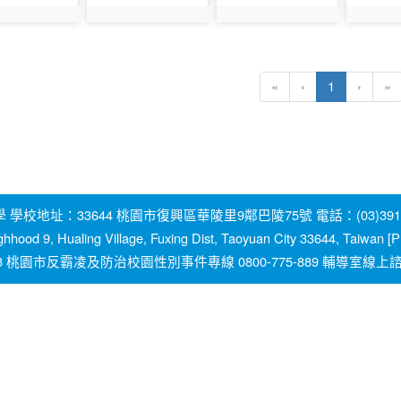
910
photo:911
photo:912
photo:91
(current)
«
‹
1
›
»
地址：33644 桃園市復興區華陵里9鄰巴陵75號 電話：(03)391-2131
ghhood 9, Hualing Village, Fuxing Dist, Taoyuan City 33644, Taiwan
園市反霸凌及防治校園性別事件專線 0800-775-889 輔導室線上諮詢信箱：y