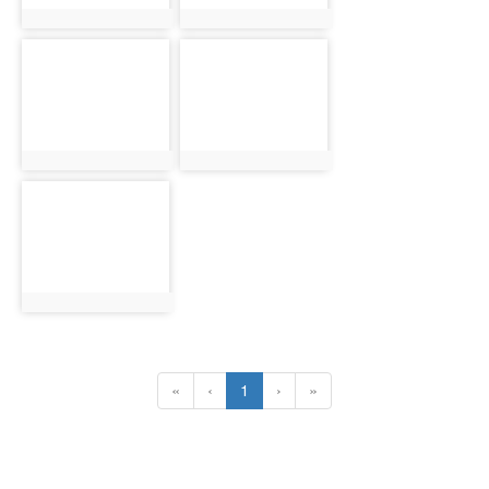
photo:974
photo:975
photo-
photo-
976
977
photo:976
photo:977
photo-
978
photo:978
(current)
«
‹
1
›
»