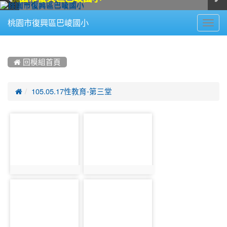
Toggl
桃園市復興區巴崚國小
navig
:::
 回模組首頁

105.05.17性教育-第三堂
photo-
photo-
972
973
photo:972
photo:973
photo-
photo-
974
975