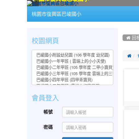
:::
桃園市復興區巴崚國小
:::
:::
校園網頁
 回

photo-
1077
會員登入
photo:
帳號
photo-
1082
密碼