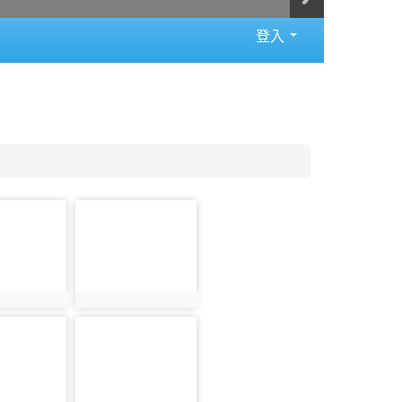
登入
photo-
1081
080
photo:1081
photo-
1086