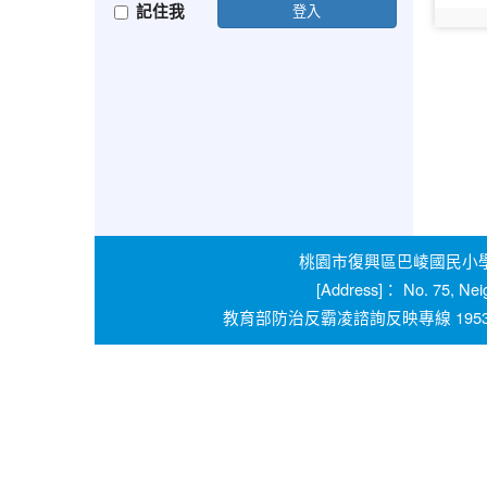
記住我
登入
photo:
桃園市復興區巴崚國民小學 學校
[Address]： No. 75, Nei
教育部防治反霸凌諮詢反映專線 1953 桃