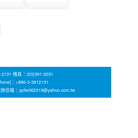
085
photo:1086
 傳真：(03)391-2031
 [Phone]：+886-3-3912131
pfw062319@yahoo.com.tw