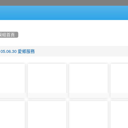
模組首頁
105.06.30 愛鄉服務
photo-
photo-
photo-
1078
1079
1080
1077
photo:1078
photo:1079
photo:1
photo-
photo-
photo-
1083
1084
1085