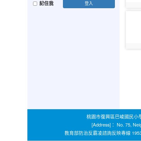
記住我
登入
photo:
photo-
1097
photo:
桃園市復興區巴崚國民小學 學校
[Address]： No. 75, Nei
教育部防治反霸凌諮詢反映專線 1953 桃