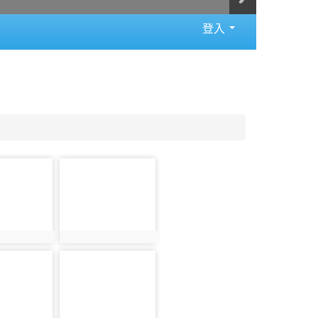
登入
photo-
1091
090
photo:1091
photo-
1096