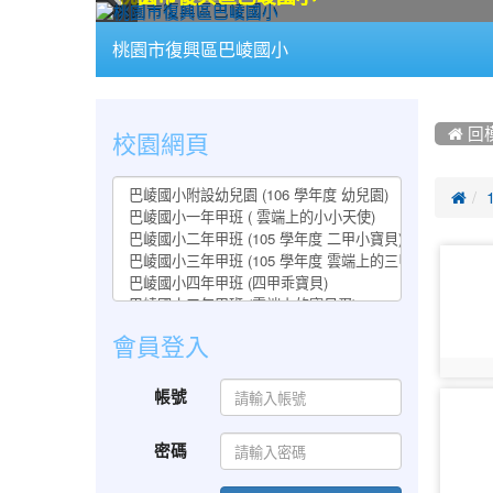
:::
桃園市復興區巴崚國小
:::
:::
校園網頁
 回

photo-
1087
會員登入
photo:
帳號
photo-
1092
密碼