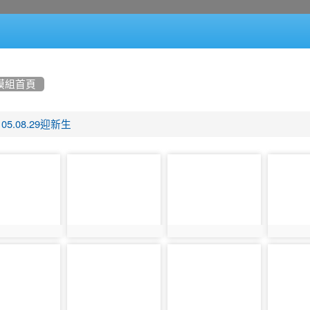
模組首頁
105.08.29迎新生
photo-
photo-
photo-
1088
1089
1090
1087
photo:1088
photo:1089
photo:1
photo-
photo-
photo-
1093
1094
1095