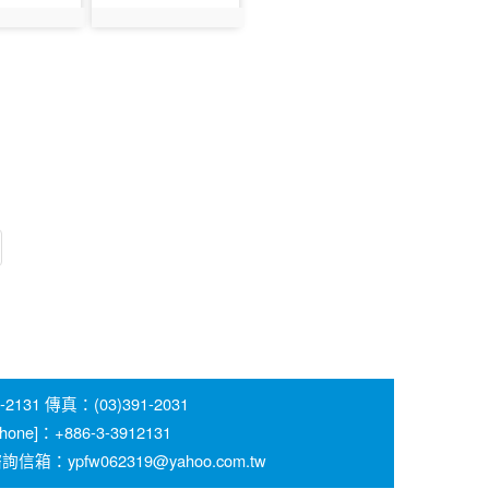
095
photo:1096
 傳真：(03)391-2031
 [Phone]：+886-3-3912131
pfw062319@yahoo.com.tw