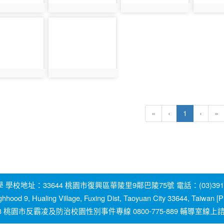
1092
photo:1093
photo:1094
photo:1
photo-
1098
1097
photo:1098
(current)
«
‹
1
›
»
地址：33644 桃園市復興區華陵里9鄰巴陵75號 電話：(03)391-2131
ghhood 9, Hualing Village, Fuxing Dist, Taoyuan City 33644, Taiwan
園市反霸凌及防治校園性別事件專線 0800-775-889 輔導室線上諮詢信箱：y