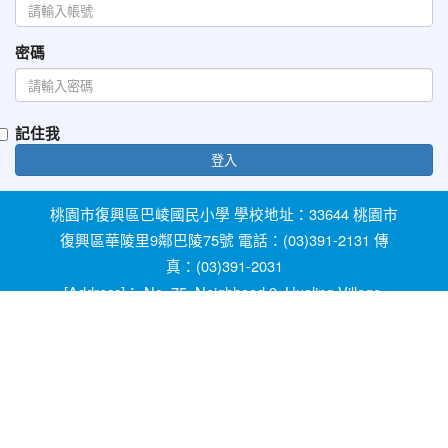
密碼
記住我
登入
桃園市復興區巴崚國民小學 學校地址：33644 桃園市
復興區華陵里9鄰巴陵75號 電話：(03)391-2131 傳
真：(03)391-2031
[Address]： No. 75, Neighhood 9, Hualing Village,
Fuxing Dist, Taoyuan City 33644, Taiwan [Phone]：
+886-3-3912131
教育部防治反霸凌諮詢反映專線 1953 桃園市反霸凌
及防治校園性別事件專線 0800-775-889 輔導室線上
諮詢信箱：ypfw062319@yahoo.com.tw