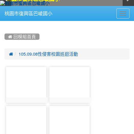
Toggl
桃園市復興區巴崚國小
navig
:::
 回模組首頁

105.09.08性侵害校園巡迴活動
photo-
photo-
1099
1100
photo:1099
photo:1100
photo-
photo-
1101
1102