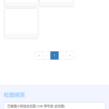
photo:1111
photo:1112
photo-
1113
photo:1113
(current)
«
‹
1
›
»
:::
校園網頁