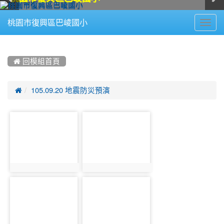
Toggl
桃園市復興區巴崚國小
navig
:::
 回模組首頁

105.09.20 地震防災預演
photo-
photo-
1109
1110
photo:1109
photo:1110
photo-
photo-
1111
1112