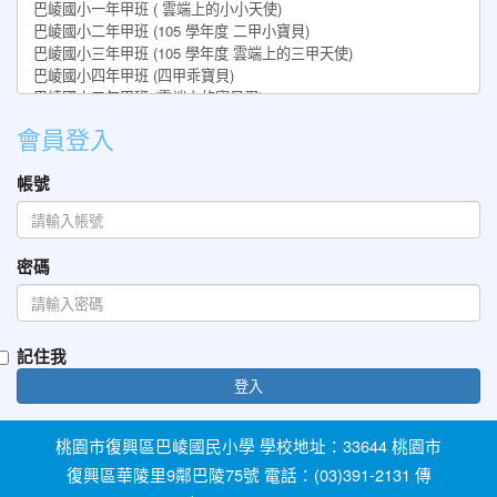
會員登入
帳號
密碼
記住我
登入
桃園市復興區巴崚國民小學 學校地址：33644 桃園市
復興區華陵里9鄰巴陵75號 電話：(03)391-2131 傳