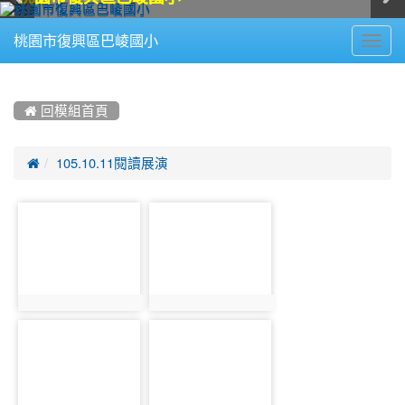
Toggl
桃園市復興區巴崚國小
navig
:::
 回模組首頁

105.10.11閱讀展演
photo-
photo-
1133
1134
photo:1133
photo:1134
photo-
photo-
1135
1136