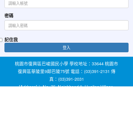
密碼
記住我
登入
桃園市復興區巴崚國民小學 學校地址：33644 桃園市
復興區華陵里9鄰巴陵75號 電話：(03)391-2131 傳
真：(03)391-2031
[Address]： No. 75, Neighhood 9, Hualing Village,
Fuxing Dist, Taoyuan City 33644, Taiwan [Phone]：
+886-3-3912131
教育部防治反霸凌諮詢反映專線 1953 桃園市反霸凌
及防治校園性別事件專線 0800-775-889 輔導室線上
諮詢信箱：ypfw062319@yahoo.com.tw