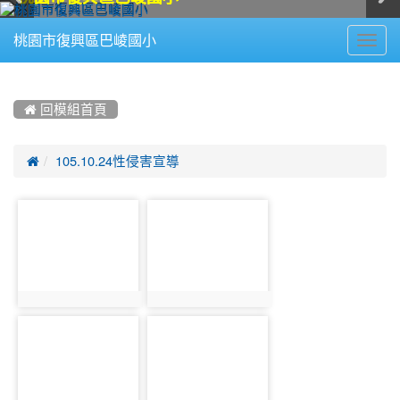
Toggl
桃園市復興區巴崚國小
navig
:::
 回模組首頁

105.10.24性侵害宣導
photo-
photo-
1169
1170
photo:1169
photo:1170
photo-
photo-
1171
1172