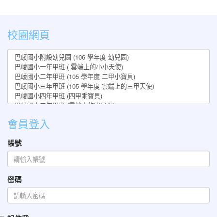
:::
校園網頁
會員登入
帳號
密碼