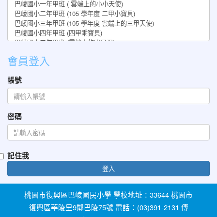
會員登入
帳號
密碼
記住我
登入
桃園市復興區巴崚國民小學 學校地址：33644 桃園市
復興區華陵里9鄰巴陵75號 電話：(03)391-2131 傳