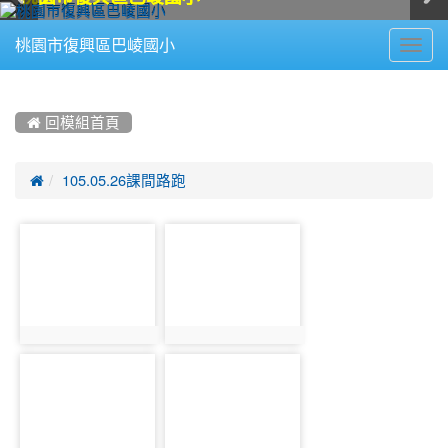
Toggl
桃園市復興區巴崚國小
navig
:::
 回模組首頁

105.05.26課間路跑
photo-
photo-
1288
1289
photo:1288
photo:1289
photo-
photo-
1290
1291