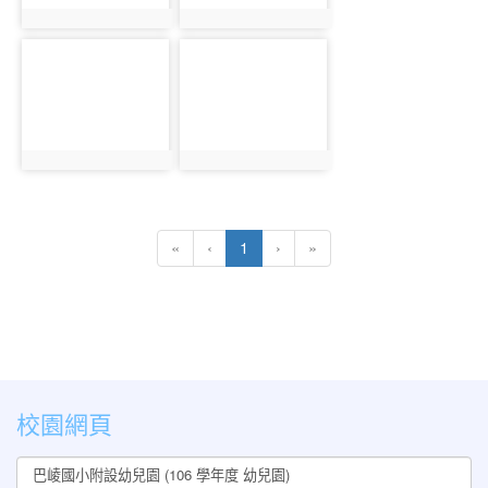
photo:1290
photo:1291
photo-
photo-
1292
1293
photo:1292
photo:1293
(current)
«
‹
1
›
»
:::
校園網頁