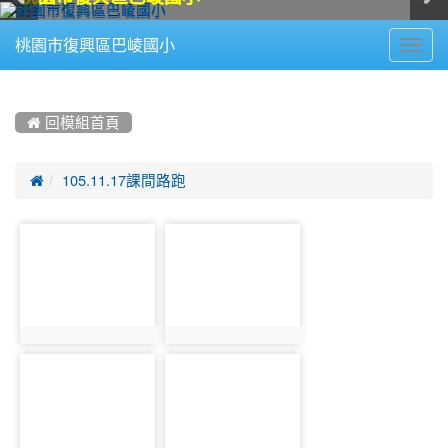
Toggl
桃園市復興區巴崚國小
navig
:::
 回模組首頁

105.11.17課間路跑
photo-
photo-
1294
1295
photo:1294
photo:1295
photo-
photo-
1296
1297