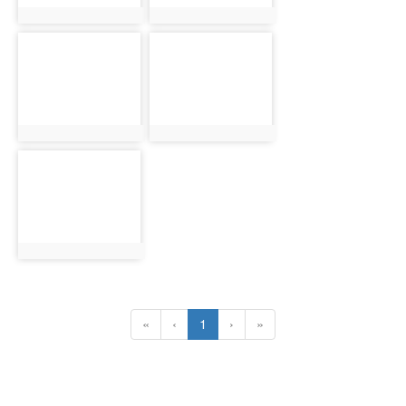
photo:1296
photo:1297
photo-
photo-
1298
1299
photo:1298
photo:1299
photo-
1300
photo:1300
(current)
«
‹
1
›
»