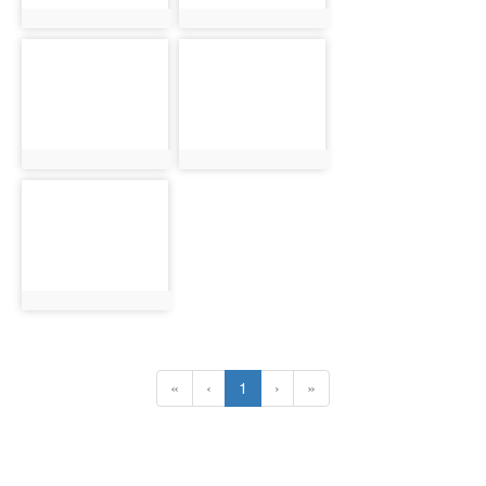
photo:1332
photo:1333
photo-
photo-
1334
1335
photo:1334
photo:1335
photo-
1336
photo:1336
(current)
«
‹
1
›
»