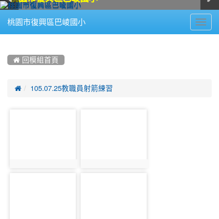
Toggl
桃園市復興區巴崚國小
navig
:::
 回模組首頁

105.07.25教職員射箭練習
photo-
photo-
1330
1331
photo:1330
photo:1331
photo-
photo-
1332
1333