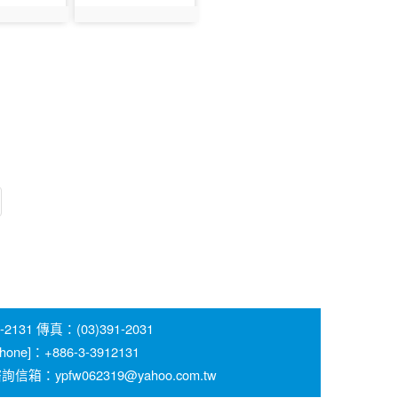
409
photo:1410
 傳真：(03)391-2031
 [Phone]：+886-3-3912131
pfw062319@yahoo.com.tw