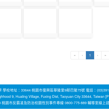
1406
photo:1407
photo:1408
photo:1
photo-
photo-
1412
1413
1411
photo:1412
photo:1413
(current)
«
‹
1
›
»
地址：33644 桃園市復興區華陵里9鄰巴陵75號 電話：(03)391-2131
ghhood 9, Hualing Village, Fuxing Dist, Taoyuan City 33644, Taiwan
園市反霸凌及防治校園性別事件專線 0800-775-889 輔導室線上諮詢信箱：y