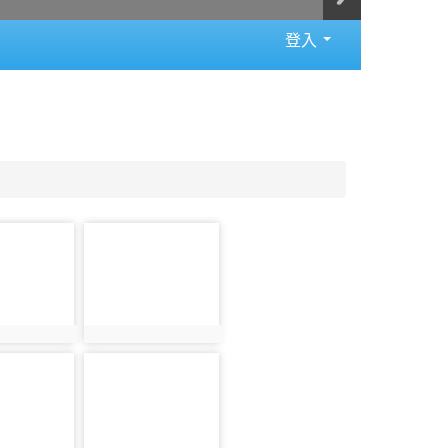
登入
photo-
1405
404
photo:1405
photo-
1410