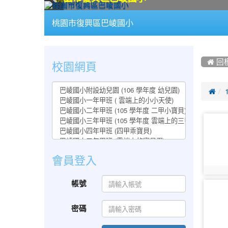
:::
桃園市復興區巴崚國小
:::
:::
校園網頁
 回

photo-
1401
會員登入
photo:
帳號
photo-
1406
密碼