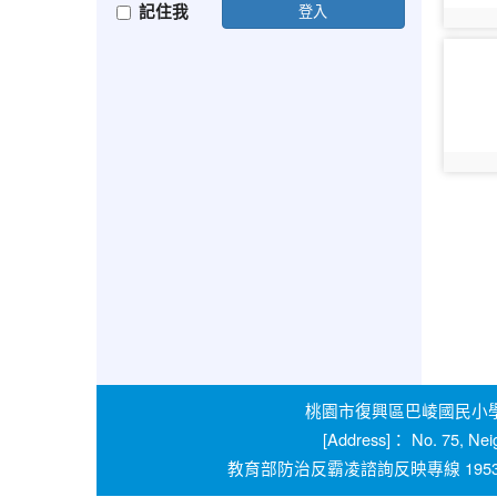
記住我
登入
photo:
photo-
1411
photo:
桃園市復興區巴崚國民小學 學校
[Address]： No. 75, Nei
教育部防治反霸凌諮詢反映專線 1953 桃