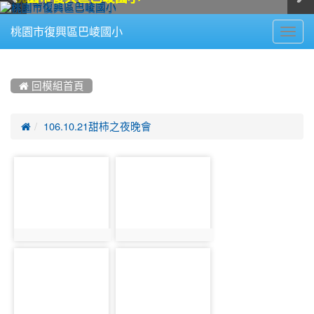
Toggl
桃園市復興區巴崚國小
navig
:::
 回模組首頁

106.10.21甜柿之夜晚會
photo-
photo-
1654
1653
photo:1654
photo:1653
photo-
photo-
1652
1651