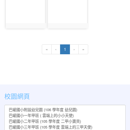
1644
1643
photo:1644
photo:1643
(current)
«
‹
1
›
»
:::
校園網頁