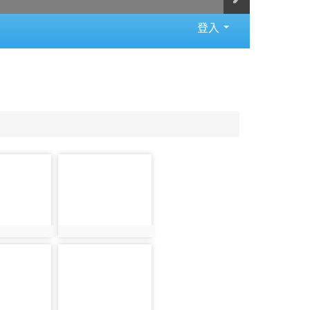
登入
photo-
1719
720
photo:1719
photo-
1715