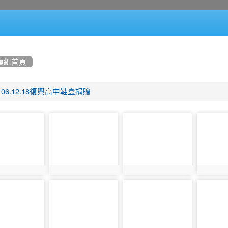
模組首頁
106.12.18復興高中鞋盒捐贈
photo-
photo-
photo-
1722
1721
1720
1723
photo:1722
photo:1721
photo:1
photo-
photo-
photo-
1718
1717
1716