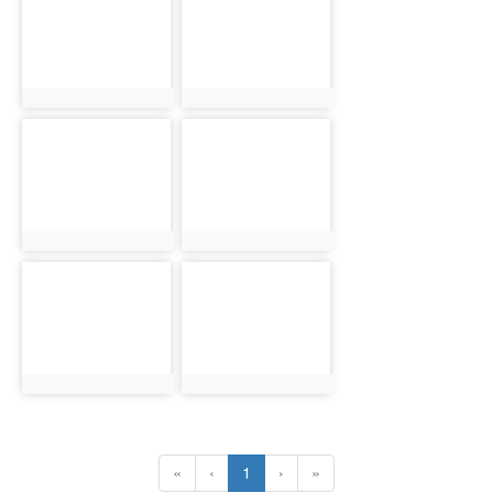
1739
1740
photo:1739
photo:1740
photo-
photo-
1741
1742
photo:1741
photo:1742
photo-
photo-
1743
1744
photo:1743
photo:1744
(current)
«
‹
1
›
»