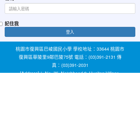
記住我
登入
桃園市復興區巴崚國民小學 學校地址：33644 桃園市
復興區華陵里9鄰巴陵75號 電話：(03)391-2131 傳
真：(03)391-2031
[Address]： No. 75, Neighhood 9, Hualing Village,
Fuxing Dist, Taoyuan City 33644, Taiwan [Phone]：
+886-3-3912131
教育部防治反霸凌諮詢反映專線 1953 桃園市反霸凌
及防治校園性別事件專線 0800-775-889 輔導室線上
諮詢信箱：ypfw062319@yahoo.com.tw