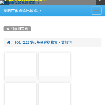
Toggl
桃園市復興區巴崚國小
navig
:::
 回模組首頁

106.12.28愛心基金會送物資、做熱狗
photo-
photo-
1729
1730
photo:1729
photo:1730
photo-
photo-
1731
1732