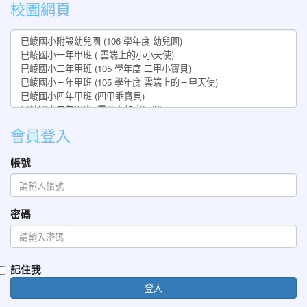
:::
校園網頁
會員登入
帳號
密碼
記住我
登入