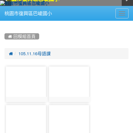
Toggl
桃園市復興區巴崚國小
navig
:::
 回模組首頁

105.11.16母語課
photo-
photo-
220
221
photo:220
photo:221
photo-
photo-
222
223