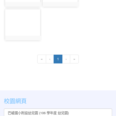
photo:222
photo:223
photo-
224
photo:224
(current)
«
‹
1
›
»
:::
校園網頁