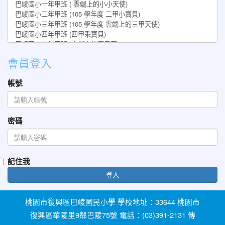
會員登入
帳號
密碼
記住我
登入
桃園市復興區巴崚國民小學 學校地址：33644 桃園市
復興區華陵里9鄰巴陵75號 電話：(03)391-2131 傳