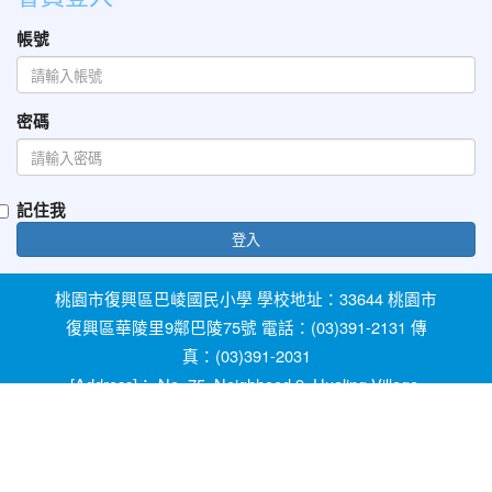
帳號
密碼
記住我
登入
桃園市復興區巴崚國民小學 學校地址：33644 桃園市
復興區華陵里9鄰巴陵75號 電話：(03)391-2131 傳
真：(03)391-2031
[Address]： No. 75, Neighhood 9, Hualing Village,
Fuxing Dist, Taoyuan City 33644, Taiwan [Phone]：
+886-3-3912131
教育部防治反霸凌諮詢反映專線 1953 桃園市反霸凌