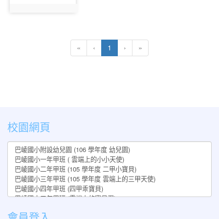
photo:245
(current)
«
‹
1
›
»
:::
校園網頁
會員登入