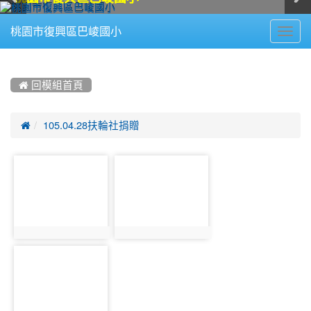
Toggl
桃園市復興區巴崚國小
navig
:::
 回模組首頁

105.04.28扶輪社捐贈
photo-
photo-
243
244
photo:243
photo:244
photo-
245