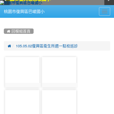
Toggl
桃園市復興區巴崚國小
navig
:::
 回模組首頁

105.05.02復興區衛生所週一駐校巡診
photo-
photo-
246
247
photo:246
photo:247
photo-
photo-
248
249