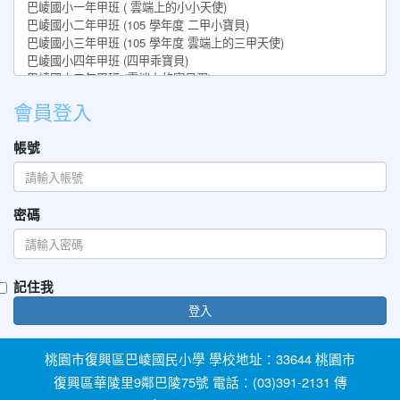
會員登入
帳號
密碼
記住我
登入
桃園市復興區巴崚國民小學 學校地址：33644 桃園市
復興區華陵里9鄰巴陵75號 電話：(03)391-2131 傳