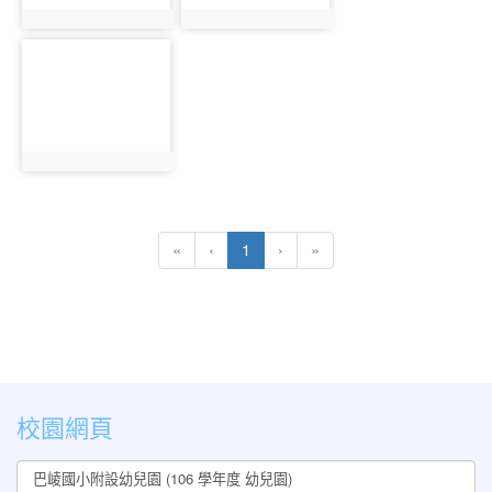
photo:248
photo:249
photo-
250
photo:250
(current)
«
‹
1
›
»
:::
校園網頁