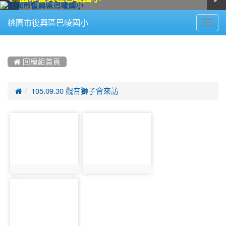
Toggl
桃園市復興區巴崚國小
navig
:::
 回模組首頁

105.09.30 觀音獅子會來訪
photo-
photo-
307
308
photo:307
photo:308
photo-
309