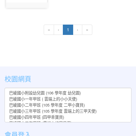
photo:309
(current)
«
‹
1
›
»
:::
校園網頁
會員登入