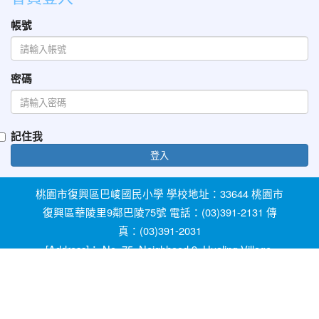
帳號
密碼
記住我
登入
桃園市復興區巴崚國民小學 學校地址：33644 桃園市
復興區華陵里9鄰巴陵75號 電話：(03)391-2131 傳
真：(03)391-2031
[Address]： No. 75, Neighhood 9, Hualing Village,
Fuxing Dist, Taoyuan City 33644, Taiwan [Phone]：
+886-3-3912131
教育部防治反霸凌諮詢反映專線 1953 桃園市反霸凌