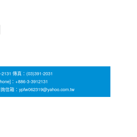
 傳真：(03)391-2031
 [Phone]：+886-3-3912131
pfw062319@yahoo.com.tw