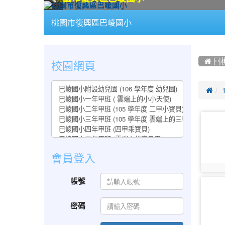
:::
桃園市復興區巴崚國小
:::
:::
校園網頁
 回

photo-
320
會員登入
photo:
帳號
photo-
325
密碼