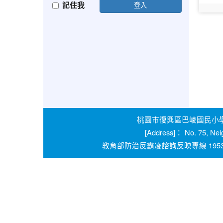
記住我
登入
photo:
桃園市復興區巴崚國民小學 學校
[Address]： No. 75, Nei
教育部防治反霸凌諮詢反映專線 1953 桃