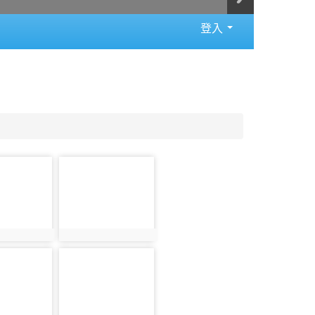
登入
photo-
349
8
photo:349
photo-
354