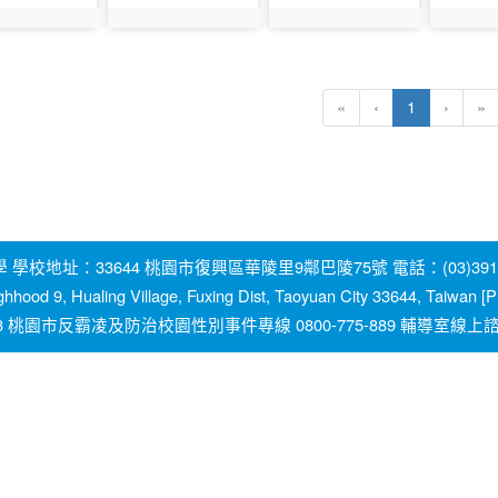
350
photo:351
photo:352
photo:35
(current)
«
‹
1
›
»
地址：33644 桃園市復興區華陵里9鄰巴陵75號 電話：(03)391-2131
ghhood 9, Hualing Village, Fuxing Dist, Taoyuan City 33644, Taiwan
園市反霸凌及防治校園性別事件專線 0800-775-889 輔導室線上諮詢信箱：y