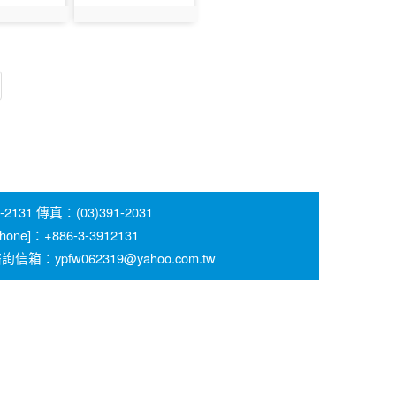
3
photo:354
 傳真：(03)391-2031
 [Phone]：+886-3-3912131
pfw062319@yahoo.com.tw