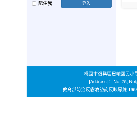
記住我
登入
photo:
桃園市復興區巴崚國民小學 學校
[Address]： No. 75, Nei
教育部防治反霸凌諮詢反映專線 1953 桃