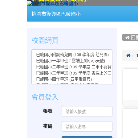
:::
桃園市復興區巴崚國小
:::
:::
校園網頁
 回

photo-
345
會員登入
photo:
帳號
photo-
350
密碼