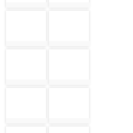
photo:384
photo:385
photo-
photo-
386
387
photo:386
photo:387
photo-
photo-
388
389
photo:388
photo:389
photo-
photo-
390
391
photo:390
photo:391
photo-
photo-