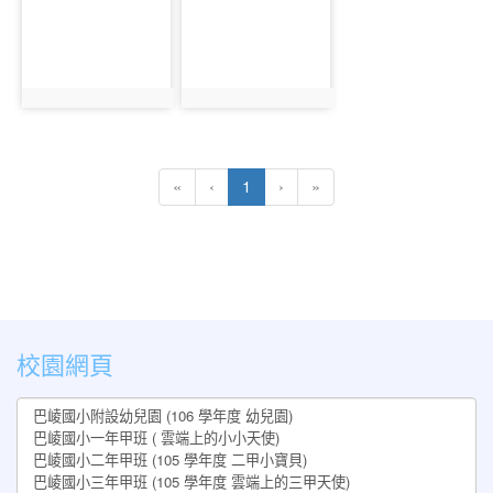
392
393
photo:392
photo:393
(current)
«
‹
1
›
»
:::
校園網頁