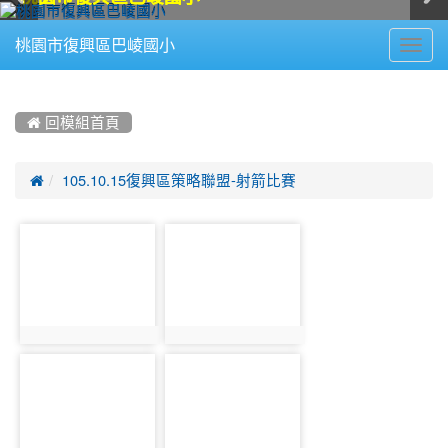
Toggl
桃園市復興區巴崚國小
navig
:::
 回模組首頁

105.10.15復興區策略聯盟-射箭比賽
photo-
photo-
382
383
photo:382
photo:383
photo-
photo-
384
385