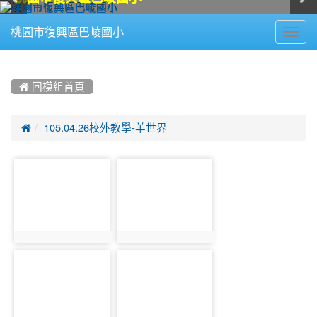
Toggl
桃園市復興區巴崚國小
navig
:::
 回模組首頁

105.04.26校外教學-羊世界
photo-
photo-
445
446
photo:445
photo:446
photo-
photo-
447
448