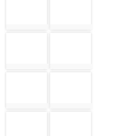
455
456
photo:455
photo:456
photo-
photo-
457
458
photo:457
photo:458
photo-
photo-
459
460
photo:459
photo:460
photo-
photo-
462
463