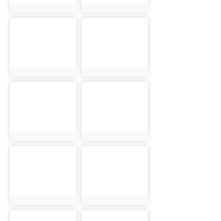
photo:447
photo:448
photo-
photo-
449
450
photo:449
photo:450
photo-
photo-
451
452
photo:451
photo:452
photo-
photo-
453
454
photo:453
photo:454
photo-
photo-