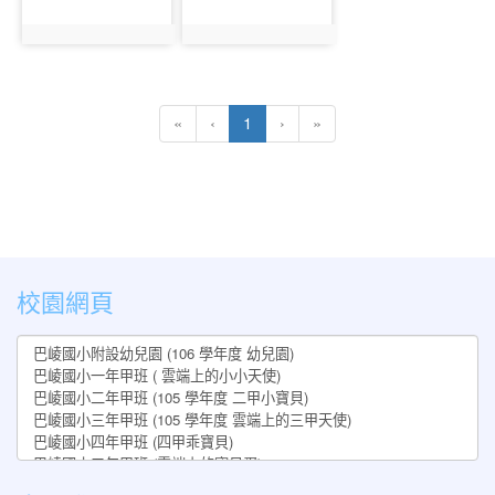
photo:462
photo:463
(current)
«
‹
1
›
»
:::
校園網頁