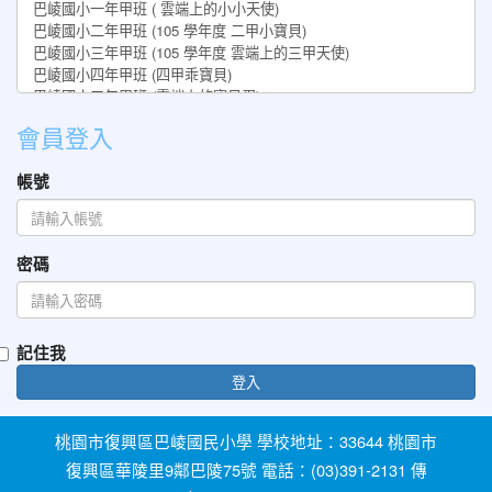
會員登入
帳號
密碼
記住我
登入
桃園市復興區巴崚國民小學 學校地址：33644 桃園市
復興區華陵里9鄰巴陵75號 電話：(03)391-2131 傳