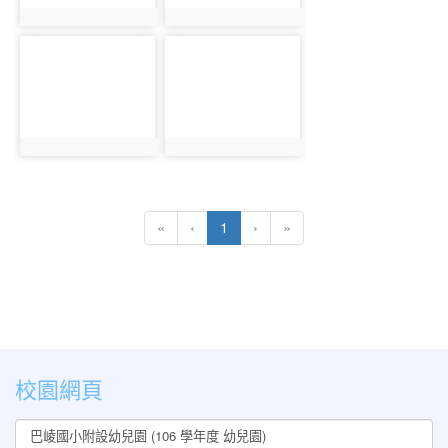
photo:551
photo:552
photo-
photo-
553
554
photo:553
photo:554
(current)
«
‹
1
›
»
:::
校園網頁