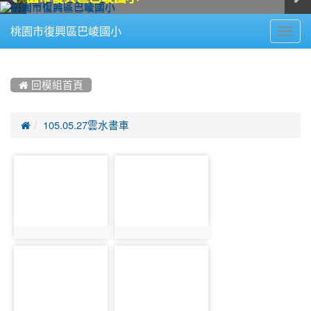
Toggl
桃園市復興區巴崚國小
navig
:::
 回模組首頁

105.05.27雲水書車
photo-
photo-
549
550
photo:549
photo:550
photo-
photo-
551
552