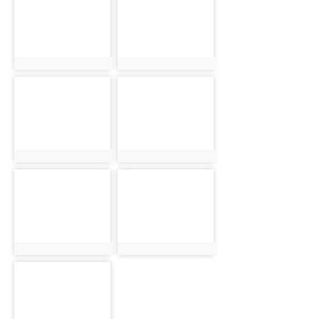
608
609
photo:608
photo:609
photo-
photo-
610
611
photo:610
photo:611
photo-
photo-
612
613
photo:612
photo:613
photo-
614