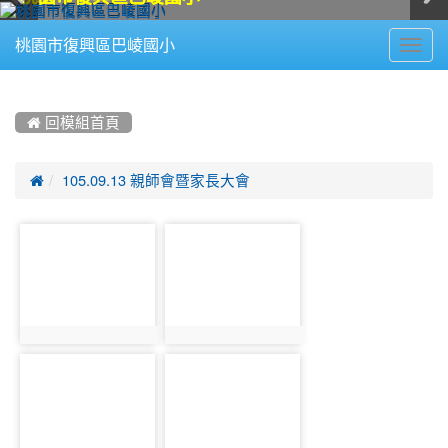
Toggl
桃園市復興區巴崚國小
navig
:::
 回模組首頁

105.09.13 親師會暨家長大會
photo-
photo-
598
599
photo:598
photo:599
photo-
photo-
600
601