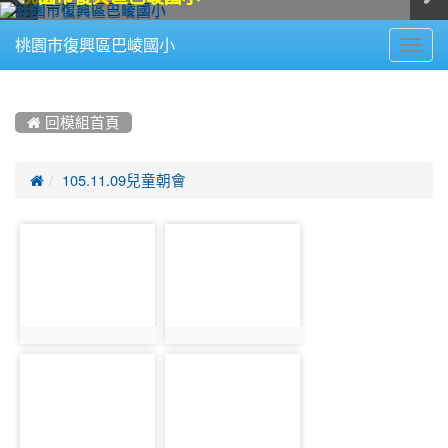
Toggl
桃園市復興區巴崚國小
navig
:::
 回模組首頁

105.11.09兒童朝會
photo-
photo-
700
701
photo:700
photo:701
photo-
photo-
702
703