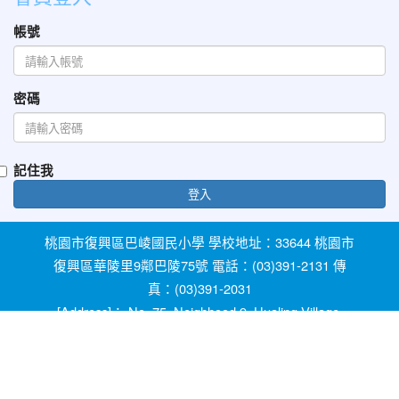
帳號
密碼
記住我
登入
桃園市復興區巴崚國民小學 學校地址：33644 桃園市
復興區華陵里9鄰巴陵75號 電話：(03)391-2131 傳
真：(03)391-2031
[Address]： No. 75, Neighhood 9, Hualing Village,
Fuxing Dist, Taoyuan City 33644, Taiwan [Phone]：
+886-3-3912131
教育部防治反霸凌諮詢反映專線 1953 桃園市反霸凌