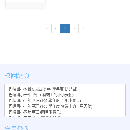
photo:726
(current)
«
‹
1
›
»
:::
校園網頁
會員登入