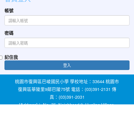
帳號
密碼
記住我
登入
桃園市復興區巴崚國民小學 學校地址：33644 桃園市
復興區華陵里9鄰巴陵75號 電話：(03)391-2131 傳
真：(03)391-2031
[Address]： No. 75, Neighhood 9, Hualing Village,
Fuxing Dist, Taoyuan City 33644, Taiwan [Phone]：
+886-3-3912131
教育部防治反霸凌諮詢反映專線 1953 桃園市反霸凌