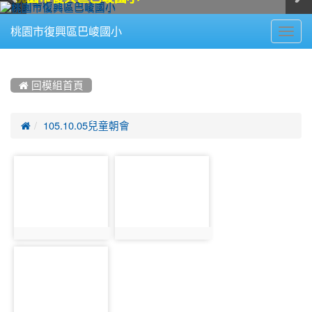
Toggl
桃園市復興區巴崚國小
navig
:::
 回模組首頁

105.10.05兒童朝會
photo-
photo-
724
725
photo:724
photo:725
photo-
726