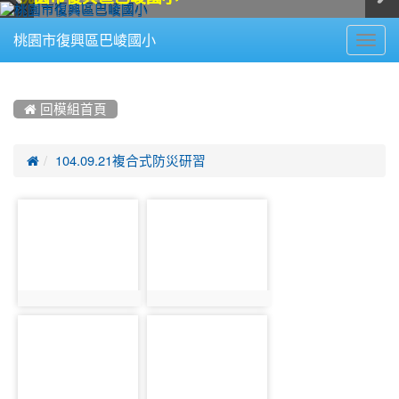
Toggl
桃園市復興區巴崚國小
navig
:::
 回模組首頁

104.09.21複合式防災研習
photo-
photo-
802
803
photo:802
photo:803
photo-
photo-
804
805