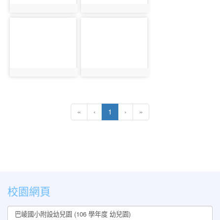
photo:804
photo:805
photo-
photo-
806
807
photo:806
photo:807
(current)
«
‹
1
›
»
:::
校園網頁