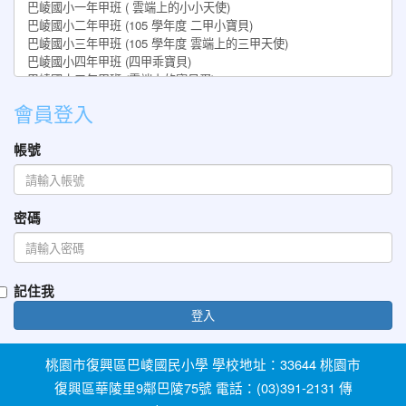
會員登入
帳號
密碼
記住我
登入
桃園市復興區巴崚國民小學 學校地址：33644 桃園市
復興區華陵里9鄰巴陵75號 電話：(03)391-2131 傳