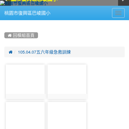
Toggl
桃園市復興區巴崚國小
navig
:::
 回模組首頁

105.04.07五六年級急救訓練
photo-
photo-
810
817
photo:810
photo:817
photo-
photo-
811
818