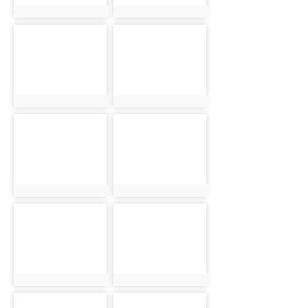
photo:811
photo:818
photo-
photo-
812
819
photo:812
photo:819
photo-
photo-
813
820
photo:813
photo:820
photo-
photo-
814
821
photo:814
photo:821
photo-
photo-