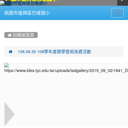
Toggl
桃園市復興區巴崚國小
navig
:::
 回模組首頁

108.08.30 108學年度開學暨祖孫週活動