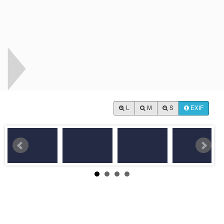
L
M
S
EXIF