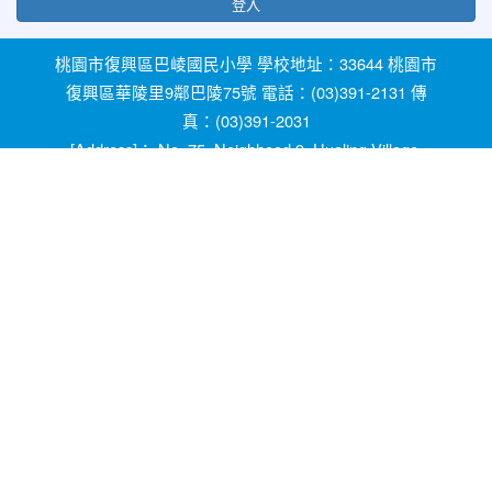
登入
桃園市復興區巴崚國民小學 學校地址：33644 桃園市
復興區華陵里9鄰巴陵75號 電話：(03)391-2131 傳
真：(03)391-2031
[Address]： No. 75, Neighhood 9, Hualing Village,
Fuxing Dist, Taoyuan City 33644, Taiwan [Phone]：
+886-3-3912131
教育部防治反霸凌諮詢反映專線 1953 桃園市反霸凌
及防治校園性別事件專線 0800-775-889 輔導室線上
諮詢信箱：ypfw062319@yahoo.com.tw