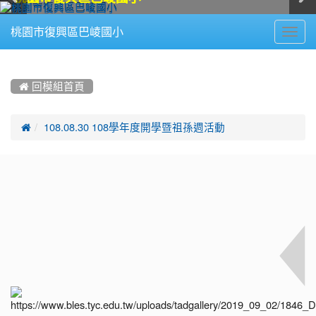
Toggl
桃園市復興區巴崚國小
navig
:::
 回模組首頁

108.08.30 108學年度開學暨祖孫週活動