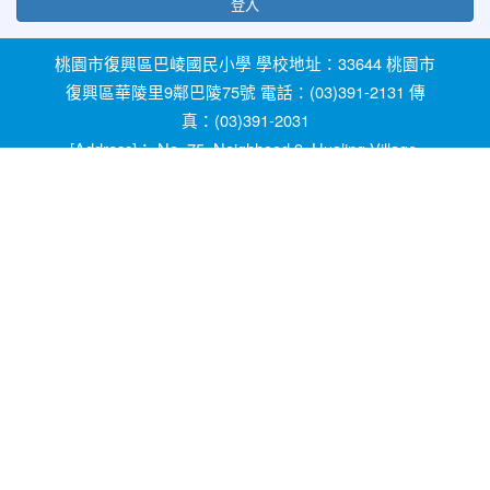
登入
桃園市復興區巴崚國民小學 學校地址：33644 桃園市
復興區華陵里9鄰巴陵75號 電話：(03)391-2131 傳
真：(03)391-2031
[Address]： No. 75, Neighhood 9, Hualing Village,
Fuxing Dist, Taoyuan City 33644, Taiwan [Phone]：
+886-3-3912131
教育部防治反霸凌諮詢反映專線 1953 桃園市反霸凌
及防治校園性別事件專線 0800-775-889 輔導室線上
諮詢信箱：ypfw062319@yahoo.com.tw