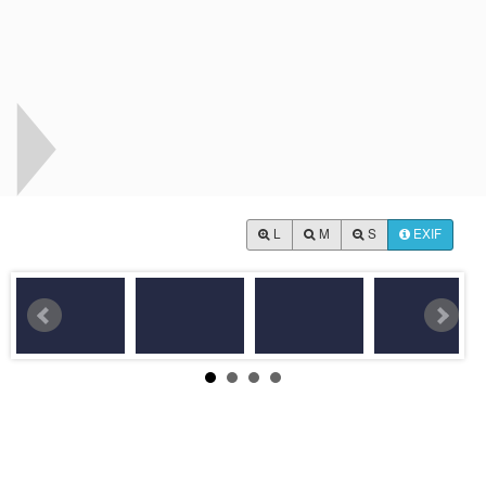
L
M
S
EXIF