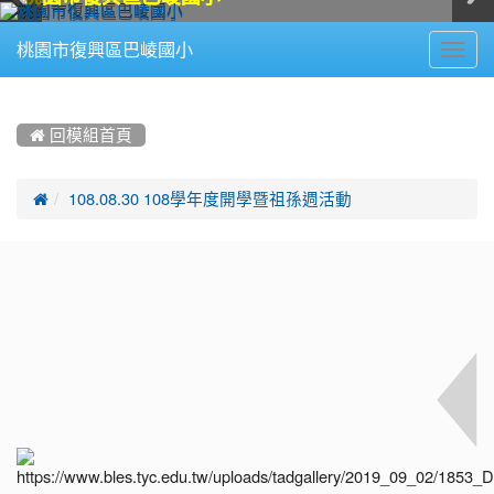
Toggl
桃園市復興區巴崚國小
navig
:::
 回模組首頁

108.08.30 108學年度開學暨祖孫週活動