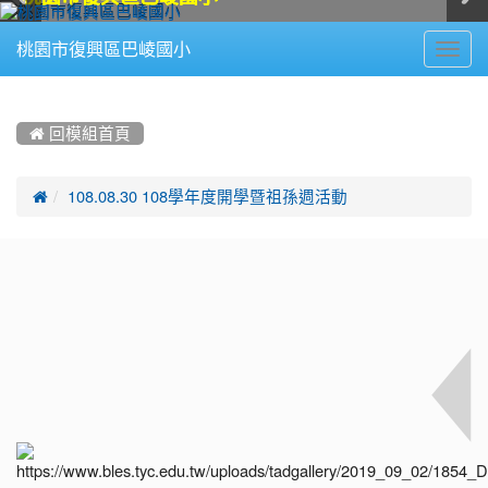
Toggl
桃園市復興區巴崚國小
navig
:::
 回模組首頁

108.08.30 108學年度開學暨祖孫週活動