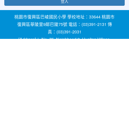
登入
桃園市復興區巴崚國民小學 學校地址：33644 桃園市
復興區華陵里9鄰巴陵75號 電話：(03)391-2131 傳
真：(03)391-2031
[Address]： No. 75, Neighhood 9, Hualing Village,
Fuxing Dist, Taoyuan City 33644, Taiwan [Phone]：
+886-3-3912131
教育部防治反霸凌諮詢反映專線 1953 桃園市反霸凌
及防治校園性別事件專線 0800-775-889 輔導室線上
諮詢信箱：ypfw062319@yahoo.com.tw