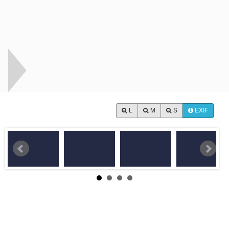
L
M
S
EXIF