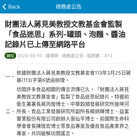
Back
總務處公告
財團法人蔣見美教授文教基金會監製
「食品迷思」系列-罐頭、泡麵、醬油
記錄片已上傳至網路平台
2024-04-10 · 護理師 · 總務處公告 · 點閱數：473
轉知
依據財團法人蔣見美教授文教基金會113年3月25日蔣
一、
基(113)字第6號函辦理。
坊間許多食品相關的傳言流傳已久。「財團法人蔣見
美教授文教基金會」監製了食品迷思紀錄片，特邀前
衛生署署長蔣丙煌博士、中華穀類發展研究所施坤河
二、
所長、食品工業發展研究所副所長楊炳輝博士、益富
實業股份有限公司創辦人張仙平博士、前國際生命科
學會會長陳陸宏博士等食品專家及優良食品產業界之
專家，共同破解坊間謠言。