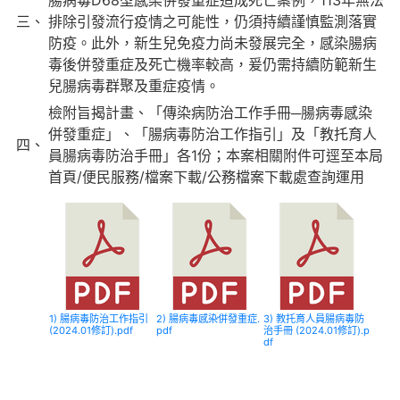
腸病毒D68型感染併發重症造成死亡案例，113年無法
三、
排除引發流行疫情之可能性，仍須持續謹慎監測落實
防疫。此外，新生兒免疫力尚未發展完全，感染腸病
毒後併發重症及死亡機率較高，爰仍需持續防範新生
兒腸病毒群聚及重症疫情。
檢附旨揭計畫、「傳染病防治工作手冊─腸病毒感染
併發重症」、「腸病毒防治工作指引」及「教托育人
四、
員腸病毒防治手冊」各1份；本案相關附件可逕至本局
首頁/便民服務/檔案下載/公務檔案下載處查詢運用
1) 腸病毒防治工作指引
2) 腸病毒感染併發重症.
3) 教托育人員腸病毒防
(2024.01修訂).pdf
pdf
治手冊 (2024.01修訂).p
df