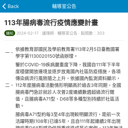
Back
輔導室公告
113年腸病毒流行疫情應變計畫
2024-02-17 · 護理師 · 輔導室公告 · 點閱數：303
轉知
依據教育部國民及學前教育署113年2月5日臺教國署
一、
學字第1130020150號函辦理。
鑒於COVID-19疾病嚴重度下降，我國自111年下半年
度穩健開放邊境並逐步放寬國內社區防疫措施，各項
傳染病流行風險隨之上升，依據國內監測資料顯示，
二、
112年度腸病毒活動情形明顯高於過去3年同期，全國
腸病毒門急診就診人次曾2度連續數週超過流行閾
值，且腸病毒A71型、D68等多種型別持續於社區活
動。
腸病毒A71型約每3至4年出現較明顯流行，距前一次
活躍時期(108年)已達5年，且自111年起連續2年出現