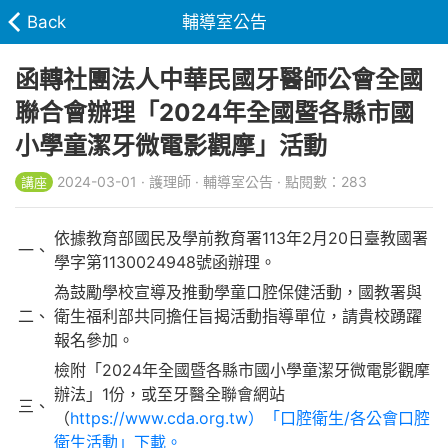
Back
輔導室公告
函轉社團法人中華民國牙醫師公會全國
聯合會辦理「2024年全國暨各縣市國
小學童潔牙微電影觀摩」活動
2024-03-01 · 護理師 · 輔導室公告 · 點閱數：283
講座
依據教育部國民及學前教育署113年2月20日臺教國署
一、
學字第1130024948號函辦理。
為鼓勵學校宣導及推動學童口腔保健活動，國教署與
二、
衛生福利部共同擔任旨揭活動指導單位，請貴校踴躍
報名參加。
檢附「2024年全國暨各縣市國小學童潔牙微電影觀摩
辦法」1份，或至牙醫全聯會網站
三、
（
https://www.cda.org.tw）「口腔衛生/各公會口腔
衛生活動」下載。