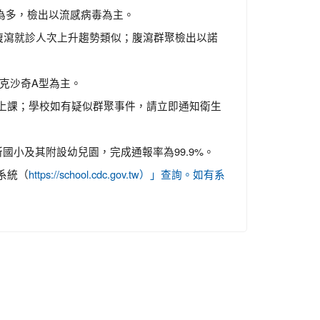
園為多，檢出以流感病毒為主。
腹瀉就診人次上升趨勢類似；腹瀉群聚檢出以諾
克沙奇A型為主。
上課；學校如有疑似群聚事件，請立即通知衛生
國小及其附設幼兒園，完成通報率為99.9%。
系統（
https://school.cdc.gov.tw）」查詢。如有系
。