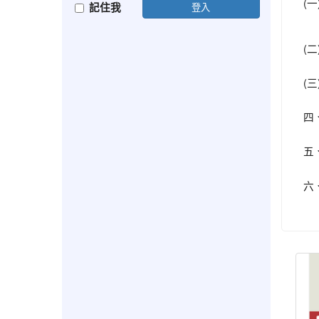
(一
記住我
登入
(二
(三
四
五
六