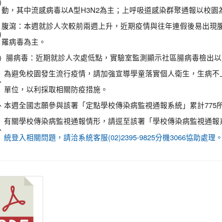
)
動，其中流感病毒以A型H3N2為主；上呼吸道感染群聚通報以校
腹瀉：本週就診人次較前兩週上升，近期疫情與往年連假後易出現
)
羅病毒為主。
)
腸病毒：近期就診人次處低點，實驗室監測顯示社區腸病毒檢出以
為避免校園發生流行疫情，請加強宣導學童落實個人衛生，生病不
、
單位，以利採取相關防疫措施。
、
本週全國志願參與該署「定點學校傳染病監視通報系統」累計775所
有關學校傳染病監視通報情形，請逕至該署「學校傳染病監視通報
、
統登入相關問題，請洽系統客服(02)2395-9825分機3066協助處理