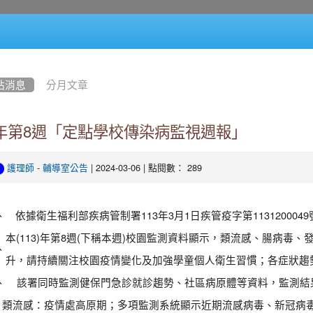
站消息
分月文章
3年第8週「定點學校傳染病監視週報」
-
| 2024-03-06 | 點閱數： 289
護理師
輔導室公告
、
依據衛生福利部疾病管制署113年3月1日疾管疫字第113120004
本(113)年第8週(下稱本週)校園監測資料顯示，類流感、腸病毒、
、
升，請持續關注校園疫情變化及加強學童個人衛生習慣；各症狀趨
、
該署同時監測健保門急診就診趨勢、社區病原體等資料，監測結
類流感：疫情處高原期；多項監測系統顯示近期流感病毒、新冠病