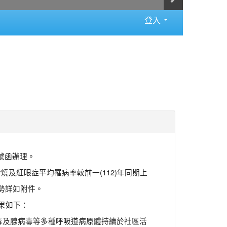
登入
9號函辦理。
發燒及紅眼症平均罹病率較前一(112)年同期上
勢詳如附件。
果如下：
毒及腺病毒等多種呼吸道病原體持續於社區活