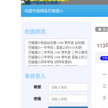
:::
桃園市復興區巴崚國小
:::
:::
校園網頁
 本
11
活動
一
會員登入
二
帳號
三
密碼