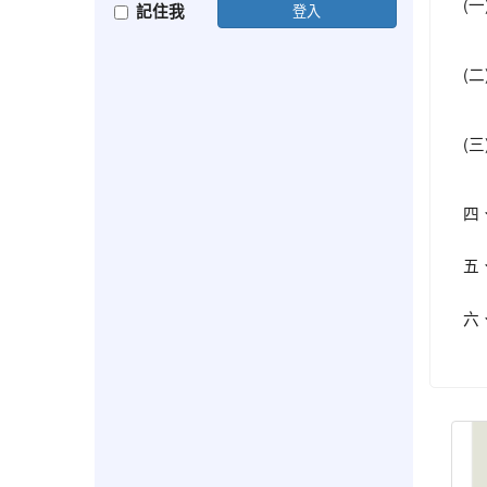
(一
記住我
登入
(二
(三
四
五
六