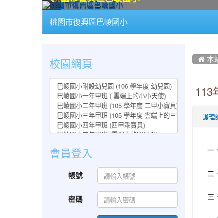
:::
桃園市復興區巴崚國小
:::
:::
校園網頁
 本
11
護理
一
會員登入
二
帳號
三
密碼