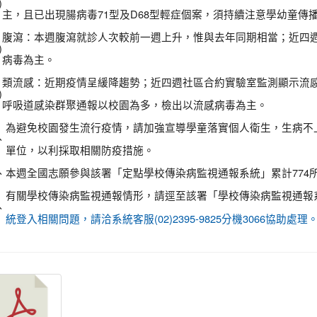
)
主，且已出現腸病毒71型及D68型輕症個案，須持續注意學幼童傳
腹瀉：本週腹瀉就診人次較前一週上升，惟與去年同期相當；近四
)
病毒為主。
類流感：近期疫情呈緩降趨勢；近四週社區合約實驗室監測顯示流感
)
呼吸道感染群聚通報以校園為多，檢出以流感病毒為主。
為避免校園發生流行疫情，請加強宣導學童落實個人衛生，生病不
、
單位，以利採取相關防疫措施。
、
本週全國志願參與該署「定點學校傳染病監視通報系統」累計774所
有關學校傳染病監視通報情形，請逕至該署「學校傳染病監視通報
、
統登入相關問題，請洽系統客服(02)2395-9825分機3066協助處理