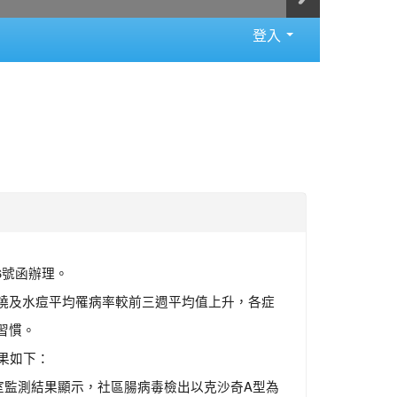
登入
16號函辦理。
、發燒及水痘平均罹病率較前三週平均值上升，各症
習慣。
果如下：
室監測結果顯示，社區腸病毒檢出以克沙奇A型為