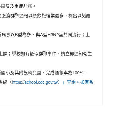
播風險及重症前兆。
週腹瀉群聚通報以餐飲旅宿業最多，檢出以諾羅
病毒以B型為多，與A型H3N2呈共同流行；上
上課；學校如有疑似群聚事件，請立即通知衛生
國小及其附設幼兒園，完成通報率為100%。
系統（
https://school.cdc.gov.tw）」查詢。如有系
。