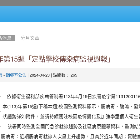
站消息
分月文章
3年第15週「定點學校傳染病監視週報」
-
| 2024-04-23 | 點閱數： 265
師
輔導室公告
、
依據衛生福利部疾病管制署113年4月19日疾管疫字第11312001
本(113)年第15週(下稱本週)校園監測資料顯示，腸病毒、腹瀉
、
狀趨勢詳如附件，並請持續關注校園疫情變化及加強學童個人衛生
、
該署同時監測全國門急診就診趨勢及社區病原體等資料，監測結
腸病毒：近期腸病毒就診人次呈上升趨勢，且高於近年同期；實驗