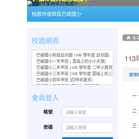
:::
桃園市復興區巴崚國小
:::
:::
校園網頁
 本
11
護理
一
會員登入
二
帳號
三
密碼