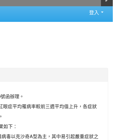
登入
40號函辦理。
毒及紅眼症平均罹病率較前三週平均值上升，各症狀
。
果如下：
腸病毒以克沙奇A型為主，其中易引起嚴重症狀之