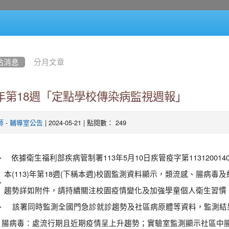
站消息
分月文章
3年第18週「定點學校傳染病監視週報」
-
| 2024-05-21 | 點閱數： 249
師
輔導室公告
、
依據衛生福利部疾病管制署113年5月10日疾管疫字第11312001
本(113)年第18週(下稱本週)校園監測資料顯示，類流感、腸病
、
趨勢詳如附件，請持續關注校園疫情變化及加強學童個人衛生習慣
、
該署同時監測全國門急診就診趨勢及社區病原體等資料，監測結
腸病毒：處流行期且近期疫情呈上升趨勢；實驗室監測顯示社區中