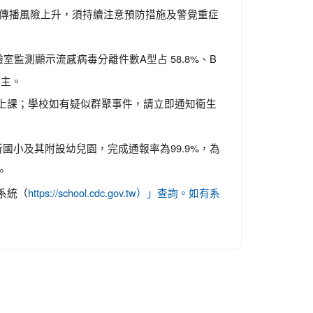
情傳播風險上升，須持續注意預防措施及警覺重症
監測顯示流感病毒分離件數A型占 58.8%、B
為主。
上課；學校如有疑似群聚事件，請立即通知衛生
國小及其附設幼兒園，完成通報率為99.9%，為
。
系統（
https://school.cdc.gov.tw）」查詢。如有系
。