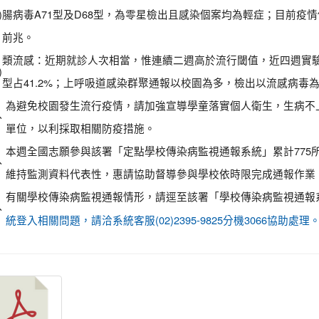
)
腸病毒A71型及D68型，為零星檢出且感染個案均為輕症；目前疫
前兆。
類流感：近期就診人次相當，惟連續二週高於流行閾值，近四週實驗室
)
型占41.2%；上呼吸道感染群聚通報以校園為多，檢出以流感病毒
為避免校園發生流行疫情，請加強宣導學童落實個人衛生，生病不
、
單位，以利採取相關防疫措施。
本週全國志願參與該署「定點學校傳染病監視通報系統」累計775所
、
維持監測資料代表性，惠請協助督導參與學校依時限完成通報作業
有關學校傳染病監視通報情形，請逕至該署「學校傳染病監視通報
、
統登入相關問題，請洽系統客服(02)2395-9825分機3066協助處理