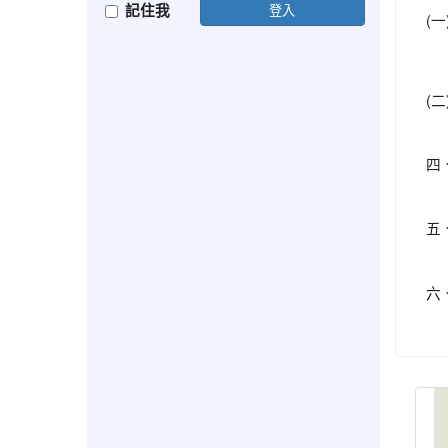
記住我
登入
(一
(二
四
五
六