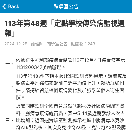
Back
輔導室公告
113年第48週「定點學校傳染病監視週
報」
2024-12-25 · 護理師 · 輔導室公告 · 點閱數：243
依據衛生福利部疾病管制署113年12月4日疾管疫字第
一、
1131200347號函辦理。
113年第48週(下稱本週)校園監測資料顯示，類流感及
腸病毒平均罹病率較前三週平均值上升，趨勢詳如附
二、
件；請持續留意校園疫情變化及加強學童個人衛生習
慣。
該署同時監測全國門急診就診趨勢及社區病原體等資
料，腸病毒疫情處高點，其中5-14歲近期就診人次占
三、
比增加；近四週實驗室監測顯示社區中腸病毒以克沙
奇A16型為多，其次為克沙奇A6型、克沙奇A2型及腸