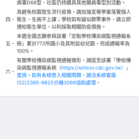
病毒D68型，社區仍持續具其他腸病毒型別活動。
為避免校園發生流行疫情，請加強宣導學童落實個人
四、
衛生，生病不上課；學校如有疑似群聚事件，請立即
通知衛生單位，以利採取相關防疫措施。
本週全國志願參與該署「定點學校傳染病監視通報系
五、
統」累計772所國小及其附設幼兒園，完成通報率為
100%。
有關學校傳染病監視通報情形，請逕至該署「學校傳
染病監視通報系統（
https://school.cdc.gov.tw）」
六、
查詢。如有系統登入相關問題，請洽系統客服
(02)2395-9825分機3066協助處理。